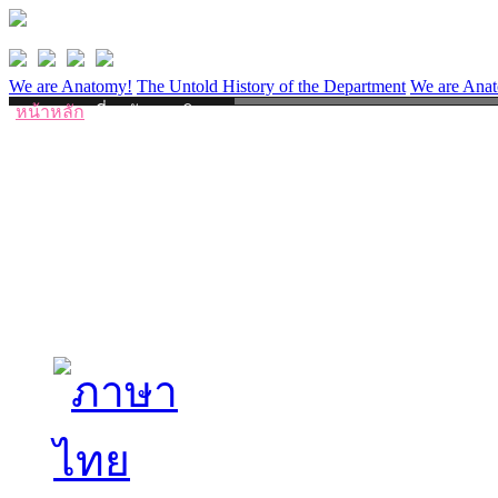
We are Anatomy!
The Untold History of the Department
We are Ana
หน้าหลัก
เกี่ยวกับภาควิชา
ประวัติภาควิชา
การบริจาคร่างกาย
ศูนย์ฝึกผ่าตัด
ข่าวสารและกิจกรรม
ข่าวสารภาควิชา
กิจกรรมภาควิชา
บุคลากร
อาจารย์
เจ้าหน้าที่
งานวิจัย
ห้องเรียนออนไลน์
เอกสารดาวน์โห