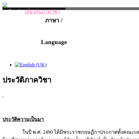
หน้าหลัก
เกี่ยวกับภาควิชา
ประวัติภาควิชา
ภาษา /
การบริจาคร่างกาย
ศูนย์ฝึกผ่าตัด
ข่าวสารและกิจกรรม
Language
ข่าวสารภาควิชา
กิจกรรมภาควิชา
บุคลากร
อาจารย์
เจ้าหน้าที่
งานวิจัย
ห้องเรียนออนไลน์
เอกสารดาวน์โห
ประวัติภาควิชา
ประวัติความเป็นมา
ในปี พ.ศ. 2490 ได้มีพระราชกฤษฎีกาประกาศตั้งคณะแพทยศาสต