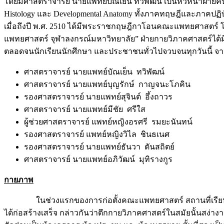
โดยมีศาสตราจารย์ นายแพทย์บัณเย็น ทวิพัฒน์ เป็นหัวหน้าฝ่ายค
Histology และ Developmental Anatomy ทั้งภาคทฤษฎีและภาคปฏิบัต
เมื่อถึงปี พ.ศ. 2510 ได้มีพระราชกฤษฎีกาโอนคณะแพทยศาสตร์ โ
แพทยศาสตร์ จุฬาลงกรณ์มหาวิทยาลัย” ฝ่ายกายวิภาคศาสตร์ได้มี
ตลอดจนนักเรียนนักศึกษา และประชาชนทั่วไปจวบจนทุกวันนี้ จากจุ
ศาสตราจารย์ นายแพทย์บัณเย็น ทวิพัฒน์ 
ศาสตราจารย์ นายแพทย์บุญรักษ์ กาญจนะโภคิ
รองศาสตราจารย์ นายแพทย์สุจินต์ อึ้งถาว
ศาสตราจารย์ นายแพทย์มีชัย ศรีใส พ
ผู้ช่วยศาสตราจารย์ แพทย์หญิงอรศรี รมยะนันท
รองศาสตราจารย์ แพทย์หญิงวิไล ชินธเนศ 
รองศาสตราจารย์ นายแพทย์ธันวา ตันสถิตย
ศาสตราจารย์ นายแพทย์อภิวัฒน์ มุทิรางกูร
กายภาพ
ในช่วงแรกของการก่อตั้งคณะแพทยศาสตร์ สถานที่เรียนวิชากายว
ได้ก่อสร้างเสร็จ กล่าวกันว่าตึกกายวิภาคศาสตร์ในสมัยนั้นสง