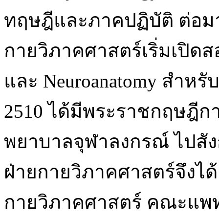
ทฤษฎีและภาคปฏิบัติ ต่อมา
กายวิภาคศาสตร์เริ่มเปิดส
และ Neuroanatomy สำหรับนิส
2510 ได้มีพระราชกฤษฎี
พยาบาลจุฬาลงกรณ์ ไปสัง
ฝ่ายกายวิภาคศาสตร์จึงได้เป
กายวิภาคศาสตร์ คณะแพท