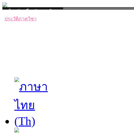
หน้าหลัก
เกี่ยวกับภาควิชา
ประวัติภาควิชา
การบริจาคร่างกาย
ศูนย์ฝึกผ่าตัด
ข่าวสารและกิจกรรม
ข่าวสารภาควิชา
กิจกรรมภาควิชา
บุคลากร
อาจารย์
เจ้าหน้าที่
งานวิจัย
ห้องเรียนออนไลน์
เอกสารดาวน์โห