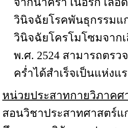
จากน้ำคร่ำ เนื้อรก เลื
วินิจฉัยโรคพันธุกรรมแก่ผ
วินิจฉัยโครโมโซมจากเลื
พ.ศ. 2524 สามารถตรวจ
คร่ำได้สำเร็จเป็นแห่
หน่วยประสาทกายวิภาคศา
สอนวิชาประสาทศาสตร์แก่