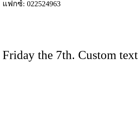
แฟกซ์: 022524963
Friday the 7th. Custom text